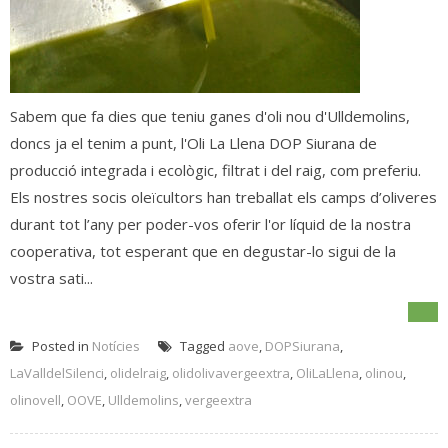
Sabem que fa dies que teniu ganes d'oli nou d'Ulldemolins,
doncs ja el tenim a punt, l'Oli La Llena DOP Siurana de
producció integrada i ecològic, filtrat i del raig, com preferiu.
Els nostres socis oleïcultors han treballat els camps d’oliveres
durant tot l’any per poder-vos oferir l'or líquid de la nostra
cooperativa, tot esperant que en degustar-lo sigui de la
vostra sati...
Posted in
Notícies
Tagged
aove
,
DOPSiurana
,
LaValldelSilenci
,
olidelraig
,
olidolivavergeextra
,
OliLaLlena
,
olinou
,
olinovell
,
OOVE
,
Ulldemolins
,
vergeextra