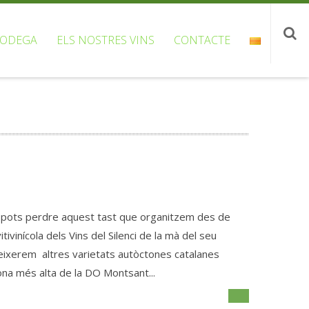
BODEGA
ELS NOSTRES VINS
CONTACTE
t pots perdre aquest tast que organitzem des de
tivinícola dels Vins del Silenci de la mà del seu
neixerem altres varietats autòctones catalanes
zona més alta de la DO Montsant...