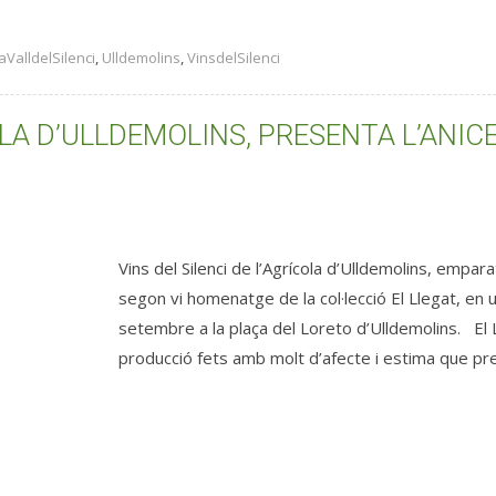
aValldelSilenci
,
Ulldemolins
,
VinsdelSilenci
COLA D’ULLDEMOLINS, PRESENTA L’ANI
Vins del Silenci de l’Agrícola d’Ulldemolins, empa
segon vi homenatge de la col·lecció El Llegat, en
setembre a la plaça del Loreto d’Ulldemolins. El Ll
producció fets amb molt d’afecte i estima que preté