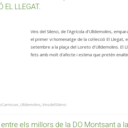
 EL LLEGAT.
Vins del Silenci, de l’Agrícola d’Ulldemolins, emp
el primer vi homenatge de la col·lecció El Llegat,
setembre a la plaça del Loreto d’Ulldemolins. El L
fets amb molt d’afecte i estima que pretén enaltir la
oCarnisser
,
Ulldemolins
,
VinsdelSilenci
 entre els millors de la DO Montsant a 