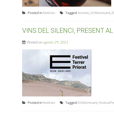
Posted in
Notícies
Tagged
Aniceto
,
DOMontsant
,
E
VINS DEL SILENCI, PRESENT A
Posted on
agosto 29, 2021
Posted in
Notícies
Tagged
DOMontsant
,
FestivalTe