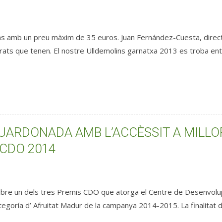
ns amb un preu màxim de 35 euros. Juan Fernández-Cuesta, director
ibrats que tenen. El nostre Ulldemolins garnatxa 2013 es troba 
UARDONADA AMB L’ACCÈSSIT A MILLOR
 CDO 2014
 rebre un dels tres Premis CDO que atorga el Centre de Desenvolupa
ategoría d’ Afruitat Madur de la campanya 2014-2015. La finalitat 