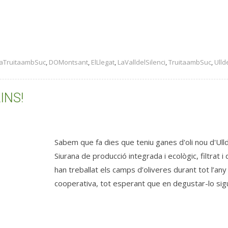
aTruitaambSuc
,
DOMontsant
,
ElLlegat
,
LaValldelSilenci
,
TruitaambSuc
,
Ulld
INS!
Sabem que fa dies que teniu ganes d'oli nou d'Ulld
Siurana de producció integrada i ecològic, filtrat i
han treballat els camps d’oliveres durant tot l’any 
cooperativa, tot esperant que en degustar-lo sigui 