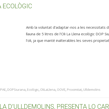
A ECOLÒGIC
Amb la voluntat d’adaptar-nos a les necessitats d
llauna de 5 litres de l’Oli La Llena ecològic DOP S
l’oli, ja que manté inalterables les seves propiet
CPAE
,
DOPSiurana
,
Ecològic
,
OliLaLlena
,
OOVE
,
Proximitat
,
Ulldemolins
COLA D’ULLDEMOLINS, PRESENTA LO CAR