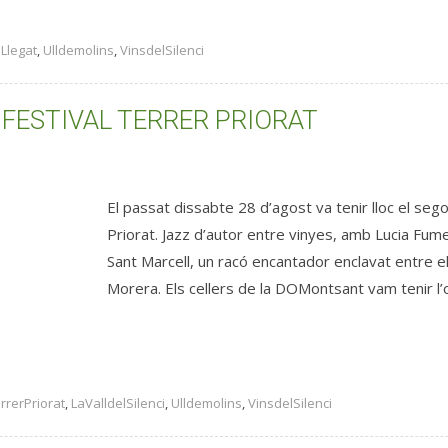
lLlegat
,
Ulldemolins
,
VinsdelSilenci
L FESTIVAL TERRER PRIORAT
El passat dissabte 28 d’agost va tenir lloc el sego
Priorat. Jazz d’autor entre vinyes, amb Lucia Fu
Sant Marcell, un racó encantador enclavat entre 
Morera. Els cellers de la DOMontsant vam tenir l’o
rrerPriorat
,
LaValldelSilenci
,
Ulldemolins
,
VinsdelSilenci