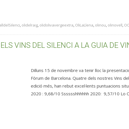
lldelSilenci
,
olidelraig
,
olidolivavergeextra
,
OliLaLlena
,
olinou
,
olinovell
,
O
S VINS DEL SILENCI A LA GUIA DE V
Dilluns 15 de novembre va tenir lloc la presentaci
Fòrum de Barcelona. Quatre dels nostres Vins del
edició més, han rebut excel·lents puntuacions sit
2020 : 9,68/10 Sssssshhhhhh 2020: 9,57/10 Lo Ca