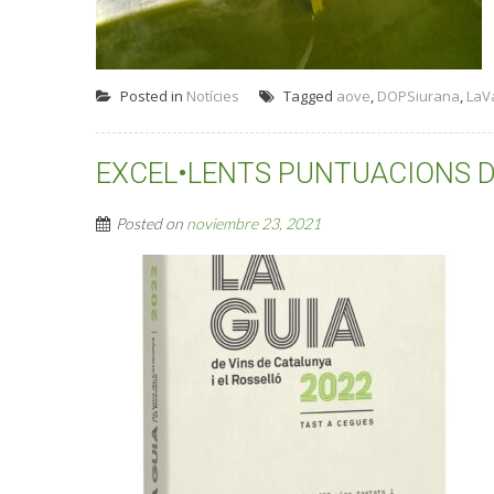
Posted in
Notícies
Tagged
aove
,
DOPSiurana
,
LaVa
EXCEL•LENTS PUNTUACIONS DEL
Posted on
noviembre 23, 2021