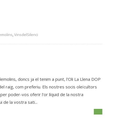
emolins
,
VinsdelSilenci
emolins, doncs ja el tenim a punt, l'Oli La Llena DOP
 del raig, com preferiu. Els nostres socis oleïcultors
per poder-vos oferir l'or líquid de la nostra
de la vostra sati...