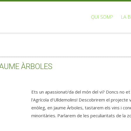
QUI SOM?
LA 
JAUME ÀRBOLES
Ets un apassionat/da del món del vi? Doncs no e
l'Agrícola d'Ulldemolins! Descobrirem el projecte vi
enòleg, en Jaume Àrboles, tastarem els vins i co
minoritàries. Parlarem de les peculiaritats de la 