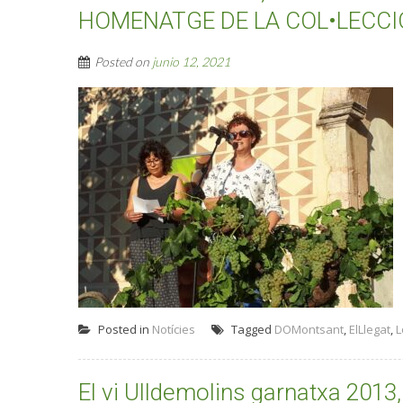
HOMENATGE DE LA COL•LECCIÓ
Posted on
junio 12, 2021
Posted in
Notícies
Tagged
DOMontsant
,
ElLlegat
,
L
El vi Ulldemolins garnatxa 2013,